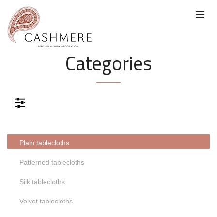
Categories
Color
Plain tablecloths
Color
Patterned tablecloths
Gris
Azul
Verde
Negro
Silk tablecloths
Velvet tablecloths
Marrón
Rosa
Beige