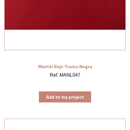
Mantel Rojo Trama Negra
Ref. MANL047
Add to my project