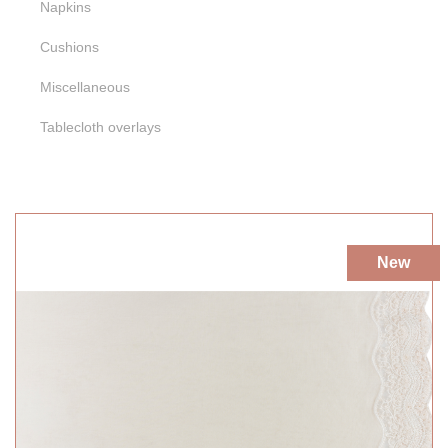
Napkins
Naranja
Morado
Blanco
Cushions
Miscellaneous
Tablecloth overlays
New