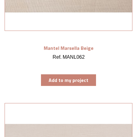
Mantel Marsella Beige
Ref. MANL062
Add to my project