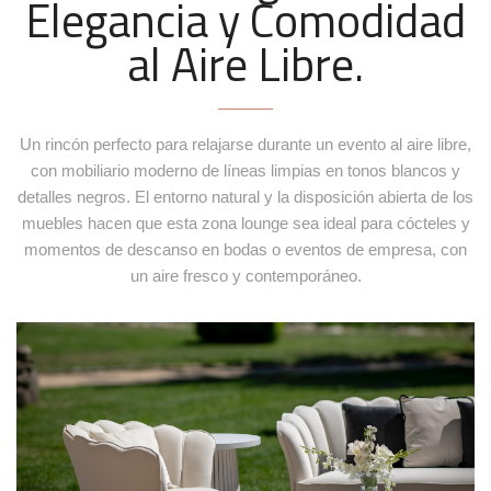
Elegancia y Comodidad
al Aire Libre.
Bajoplato Granada amarillo
+
Ref. BAJ073
Un rincón perfecto para relajarse durante un evento al aire libre,
con mobiliario moderno de líneas limpias en tonos blancos y
detalles negros. El entorno natural y la disposición abierta de los
muebles hacen que esta zona lounge sea ideal para cócteles y
momentos de descanso en bodas o eventos de empresa, con
un aire fresco y contemporáneo.
Mesa forja Miso
+
Ref. MAB145