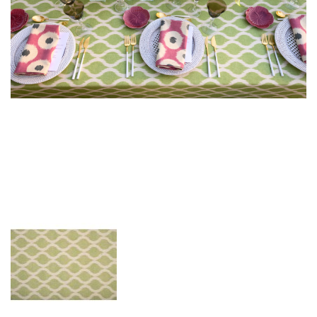
Mesa Auxiliar Foil
+
Ref. MAB129
Cojin offwhite con ribete negro
+
Ref. COJ217