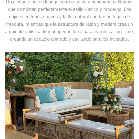
Un elegante rincón lounge con los sofás y banco/mesa Nairobi,
+
Ref. COJ057
que combinan perfectamente el estilo rústico y moderno. Los
cojines en tonos suaves y la flor natural aportan un toque de
frescura, mientras que la estructura de ratán y madera crea un
ambiente sofisticado y acogedor. Ideal para eventos al aire libre,
creando un espacio cómodo y estilizado para los invitados.
Puff Cuadrado Esparto Alto
+
Ref. PUF076