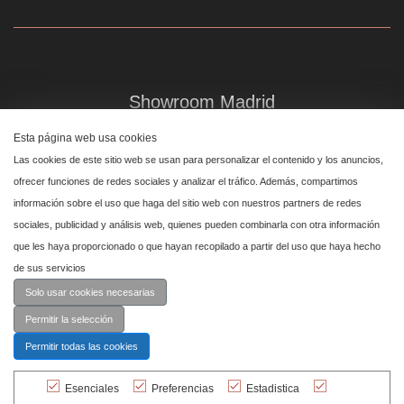
Showroom Madrid
Plaza de Canalejas 6, 4 izq
Esta página web usa cookies
Centro, 28014 Madrid
Las cookies de este sitio web se usan para personalizar el contenido y los anuncios,
ofrecer funciones de redes sociales y analizar el tráfico. Además, compartimos
información sobre el uso que haga del sitio web con nuestros partners de redes
Showroom Marbella
sociales, publicidad y análisis web, quienes pueden combinarla con otra información
que les haya proporcionado o que hayan recopilado a partir del uso que haya hecho
Polígono Industrial de San Pedro de Alcántara,
de sus servicios
calle Reino Unido, primera planta nave 24, 29670 Marbella
Solo usar cookies necesarias
Permitir la selección
Permitir todas las cookies
Esenciales
Preferencias
Estadistica
© Cashmere 2026 Todos los derechos