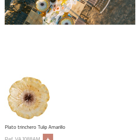
Sofá Eli Beige
+
Ref. SOF105
Puff Étnico Pequeño
+
Ref. PUF032
Plato trinchero Tulip Amarillo
+
Ref. VAJ088AM