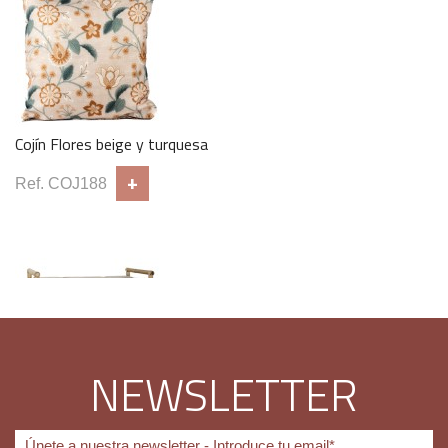
Mesa Auxiliar Ruji Small
+
Ref. MAB126
Cojín Flores beige y turquesa
+
Ref. COJ188
NEWSLETTER
Descalzadora Bambú
+
Ref. BAN022