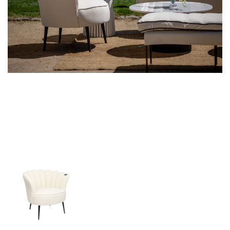
Servilleta Mimosa
+
Ref. SER083
Vasija Grande
+
Ref. MAC021