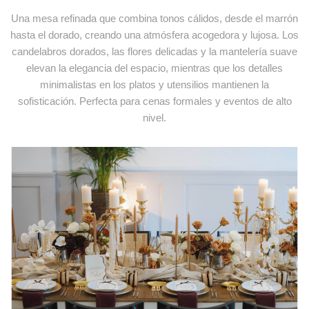
Plato pan Corbe
Una mesa refinada que combina tonos cálidos, desde el marrón
+
Ref. PAN086
hasta el dorado, creando una atmósfera acogedora y lujosa. Los
candelabros dorados, las flores delicadas y la mantelería suave
elevan la elegancia del espacio, mientras que los detalles
minimalistas en los platos y utensilios mantienen la
sofisticación. Perfecta para cenas formales y eventos de alto
nivel.
Bajoplato Granada amarillo
+
Ref. BAJ073