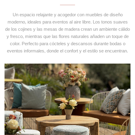
+
Ref. CRI250
Un espacio relajante y acogedor con muebles de diseño
moderno, ideales para eventos al aire libre. Los tonos suaves
de los cojines y las mesas de madera crean un ambiente cálido
y fresco, mientras que las flores naturales añaden un toque de
color. Perfecto para cócteles y descansos durante bodas o
eventos informales, donde el confort y el estilo se encuentran.
Candelabro King 7 brazos pequeño
+
Ref. CAN062