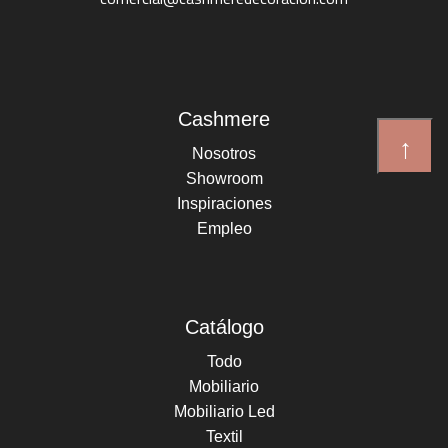
+
Ref. PUF038-7
Cashmere
↑
Nosotros
Showroom
Inspiraciones
Empleo
Mesa/Banco convertible Nairobi
+
Ref. MAB161
Catálogo
Todo
Mobiliario
Mobiliario Led
Textil