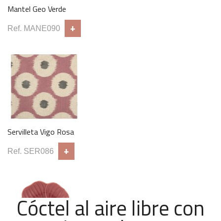
Mantel Geo Verde
+
Ref. MANE090
Cojín terciopelo black
+
Ref. COJ029
Servilleta Vigo Rosa
+
Ref. SER086
Cóctel al aire libre con