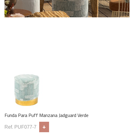
Plato de pan Mía
+
Ref. PAN094
Tenedor trinchero Neo Blanco
+
Ref. CUB160
Funda Para Puff Manzana Jadguard Verde
+
Ref. PUF077-7