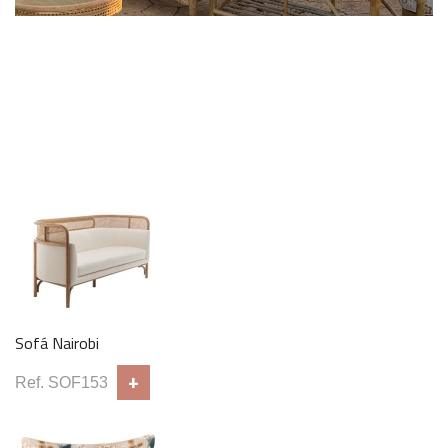
Sillón Casse
+
Ref. SOF111
Mesa Auxiliar Bali
+
Ref. MAB120
Sofá Nairobi
+
Ref. SOF153