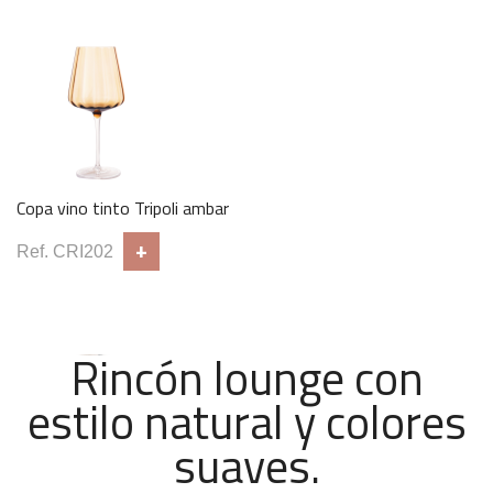
Silla Salix
+
Ref. SIL023
Copa vino tinto Tripoli ambar
+
Ref. CRI202
Rincón lounge con
estilo natural y colores
suaves.
Vaso tumbler Marrón