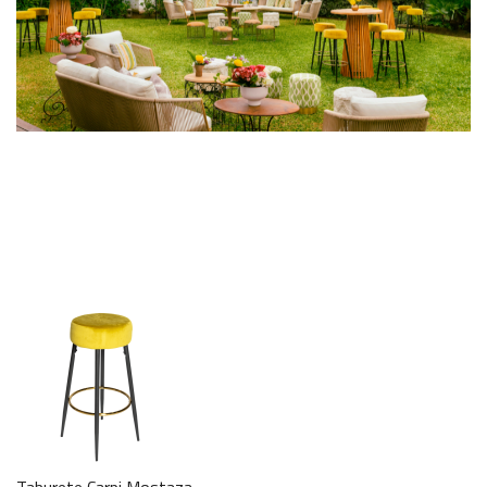
Silla Papua
+
Ref. SIL079
Tenedor trinchero Neo Blanco
+
Ref. CUB160