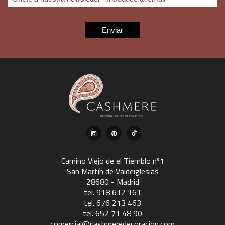
Cojin Tahiti esmeralda
+
Ref. COJ081
Camino Viejo de el Tiemblo nº1
San Martín de Valdeiglesias
28680 - Madrid
tel. 918 612 161
tel. 676 213 463
tel. 652 71 48 90
Funda Para Velvet Flor Beige Y Turquesa
comercial@cashmeredecoracion.com