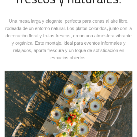
Mesa Cóctel Ruji
Una mesa larga y elegante, perfecta para cenas al aire libre,
+
Ref. MEA027
rodeada de un entorno natural. Los platos coloridos, junto con la
decoración floral y frutas frescas, crean una atmósfera vibrante
y orgánica. Este montaje, ideal para eventos informales y
relajados, aporta frescura y un toque de sofisticación en
espacios abiertos.
Sillón Eli beige
+
Ref. SOF106