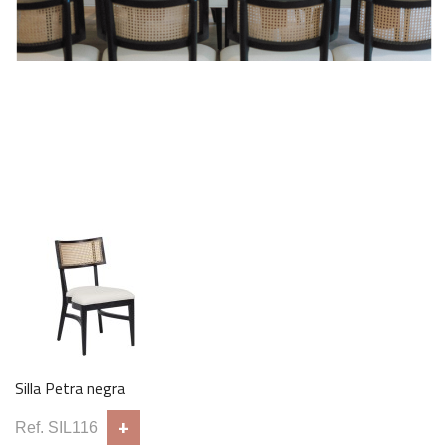
Cuchara postre Kilim
+
Ref. CUB194
Copa vino tinto Adagio
+
Ref. CRI175
Silla Petra negra
+
Ref. SIL116