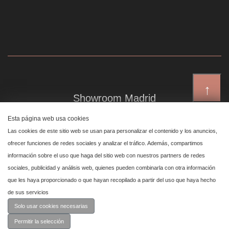
↑
Showroom Madrid
Plaza de Canalejas 6, 4 izq
Esta página web usa cookies
Centro, 28014 Madrid
Las cookies de este sitio web se usan para personalizar el contenido y los anuncios,
ofrecer funciones de redes sociales y analizar el tráfico. Además, compartimos
información sobre el uso que haga del sitio web con nuestros partners de redes
Showroom Marbella
sociales, publicidad y análisis web, quienes pueden combinarla con otra información
que les haya proporcionado o que hayan recopilado a partir del uso que haya hecho
Polígono Industrial de San Pedro de Alcántara,
de sus servicios
calle Reino Unido, primera planta nave 24, 29670 Marbella
Solo usar cookies necesarias
Permitir la selección